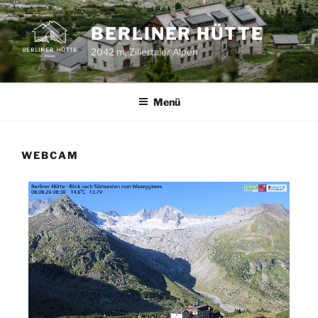
BERLINER HÜTTE
2042 m, Zillertaler Alpen
Menü
WEBCAM